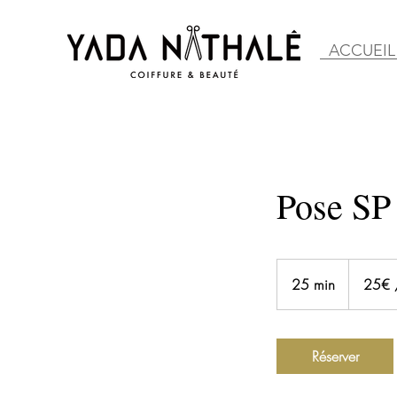
ACCUEIL
Pose SP 
25€
/
25 min
2
25€ 
30€
5
m
i
Réserver
n