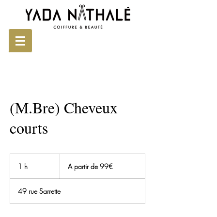
(M.Bre) Cheveux
courts
A
partir
1 h
1
A partir de 99€
de
99€
49 rue Sarrette