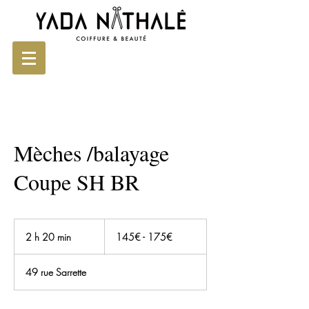
Mèches /balayage
Coupe SH BR
145€
-
2 h 20 min
2
145€ - 175€
175€
h
2
49 rue Sarrette
0
m
i